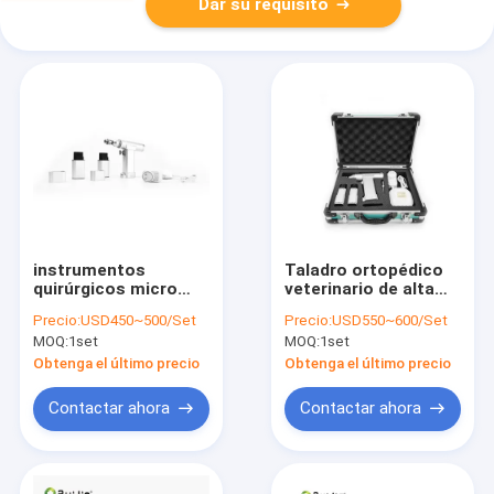
Dar su requisito
instrumentos
Taladro ortopédico
quirúrgicos micro
veterinario de alta
ortopédicos
velocidad 0,6 - 8m m
Precio:
USD450~500/Set
Precio:
USD550~600/Set
veterinarios del
de Canulated
MOQ:
1set
MOQ:
1set
taladro 1100rmp de
4.2m m
Obtenga el último precio
Obtenga el último precio
Contactar ahora
Contactar ahora