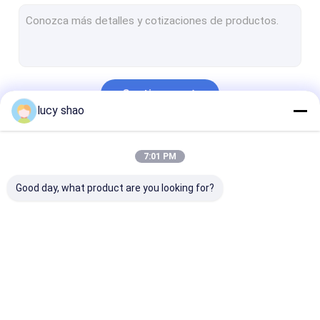
Sierra eléctrica del yeso
Sistema multifuncional de la sierra del taladro
Taladro de la espina dorsal
Continuar
El hueso de la autopsia vio
lucy shao
Taladro ortopédico veterinario
Nuestras Categorías
7:01 PM
Herramientas que cortan médicas
Good day, what product are you looking for?
accesorios médicos
Sistema del instrumento médico
Taladro médico del
Taladro quirúrgico
Máquina del t
hueso
del hueso
de Cannulated