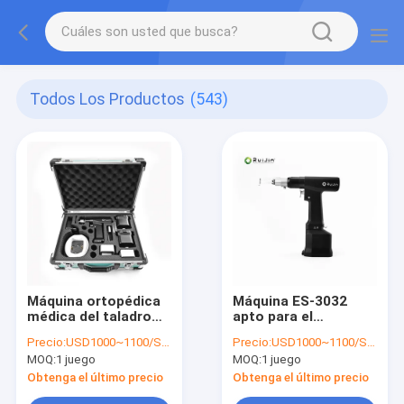
Todos Los Productos
(543)
Máquina ortopédica
Máquina ES-3032
médica del taladro
apto para el
ES-3032 para el
autoclave de los
Precio:
USD1000~1100/Set
Precio:
USD1000~1100/Set
taladro de Ortopedik
2.9N/M Orthopedic
MOQ:
1 juego
MOQ:
1 juego
Kemik
Surgical Drill
Obtenga el último precio
Obtenga el último precio