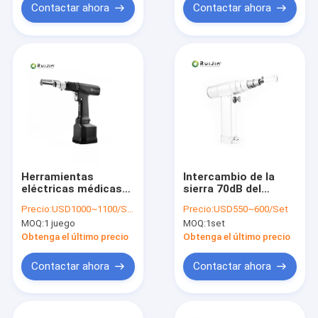
Contactar ahora
Contactar ahora
Herramientas
Intercambio de la
eléctricas médicas
sierra 70dB del
de 4,2 milímetros de
esternón para la
Precio:
USD1000~1100/Set
Precio:
USD550~600/Set
la máquina quirúrgica
cirugía médica del
MOQ:
1 juego
MOQ:
1set
ortopédica del
hueso
taladro
Obtenga el último precio
Obtenga el último precio
Contactar ahora
Contactar ahora