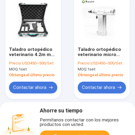
Taladro ortopédico
Taladro ortopédico
veterinario 4.2m m
veterinario micro
1100rmp de la
4.2m m 1100rmp de
Precio:
USD450~500/Set
Precio:
USD450~500/Set
aleación de aluminio
los instrumentos
MOQ:
1set
MOQ:
1set
quirúrgicos
Obtenga el último precio
Obtenga el último precio
Contactar ahora
Contactar ahora
Ahorre su tiempo
Permítanos contactar con los mejores
productos con usted.