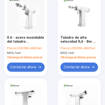
0.6 - acero inoxidable
Taladro de alta
del taladro
velocidad 0,6 - 8m m
ortopédico
del hueso del taladro
Precio:
USD550~600/Set
Precio:
USD550~600/Set
veterinario de 8m m
ortopédico
MOQ:
1set
MOQ:
1set
Cannulated
veterinario de
Canulated
Obtenga el último precio
Obtenga el último precio
Contactar ahora
Contactar ahora
Hogar
Productos
Sobre nosotros