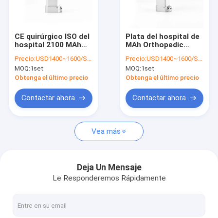
Viaje de la fábrica
Control de calidad
CE quirúrgico ISO del
Plata del hospital de
hospital 2100 MAh
MAh Orthopedic
Éntrenos en contacto con
Orthopedic Power
Power Drill For de la
Precio:
USD1400~1600/Set
Precio:
USD1400~1600/Set
Drill
batería 2100 del NI
MOQ:
1set
MOQ:
1set
Mh
Noticias
Obtenga el último precio
Obtenga el último precio
Contactar ahora
Contactar ahora
Taladro médico del hueso
Vea más
Taladro quirúrgico del hueso
Máquina del taladro de Cannulated
Deja Un Mensaje
Le Responderemos Rápidamente
Sierra oscilante del hueso
Intercambio de la sierra del hueso