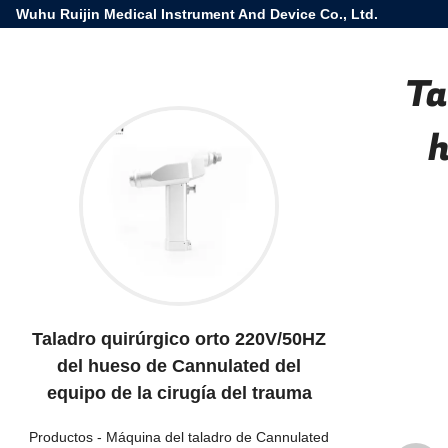
Wuhu Ruijin Medical Instrument And Device Co., Ltd.
Ta
h
Taladro quirúrgico orto 220V/50HZ
del hueso de Cannulated del
equipo de la cirugía del trauma
Productos
-
Máquina del taladro de Cannulated