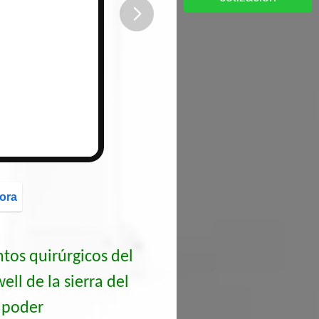
button
ora
tos quirúrgicos del
ll de la sierra del
l poder