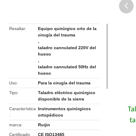
butto
Resaltar
Equipo quirúrgico orto de la
cirugía del trauma
,
taladro cannulated 220V del
hueso
,
taladro cannulated 50Hz del
hueso
Uso
Para la cirugía del trauma
Tipo
Taladro eléctrico quirúrgico
disponible de la sierra
Ta
Característica
Instrumentos quirúrgicos
ortopédicos
ta
marca
Ruijin
Certificado
CE ISO13485