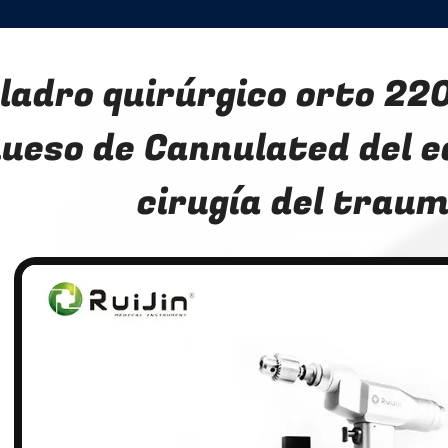
ladro quirúrgico orto 22
ueso de Cannulated del eq
cirugía del trau