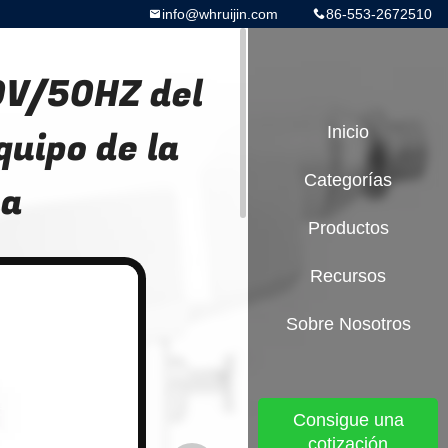
info@whruijin.com
86-553-2672510
0V/50HZ del
uipo de la
Inicio
Categorías
ma
Productos
Recursos
Sobre Nosotros
Consigue una
cotización