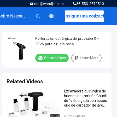
info@whruijin.com
86-553-2672510
Sobre Nosotros
Consigue una cotización
描述
Perforación quirúrgica de precisión 0 ~
25VA para cirugía ósea
Contact Now
Learn More
Related Videos
Excavadora quirúrgica de
huesos de tamaño Chuck
de 1/4 pulgada con acces
orio de cargador de larga
duración
Taladro quirúrgico del hueso
00:33
2025-06-10