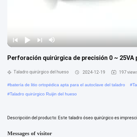
Perforación quirúrgica de precisión 0 ~ 25VA 
Taladro quirúrgico del hueso
2024-12-19
197 view
#
batería de litio ortopédica apta para el autoclave del taladro
#
Ta
#
Taladro quirúrgico Ruijin del hueso
Descripción del producto: Este taladro óseo quirúrgico es impresci
esquelética.Es ideal para perforar y cortar huesos durante los pro
Messages of visitor