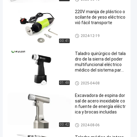
220V manija de plástico o
scilante de yeso eléctrico
vió fácil transporte
Sierra eléctrica del yeso
2024-12-19
00:41
Taladro quirúrgico del tala
dro de la sierra del poder
multifuncional eléctrico
médico del sistema para l
a cirugía del trauma
Sistema multifuncional de la s
01:48
2025-04-08
ierra del taladro
Excavadora de espina dor
sal de acero inoxidable co
n fuente de energía eléctr
ica y brocas incluidas
Taladro de la espina dorsal
00:42
2024-08-06