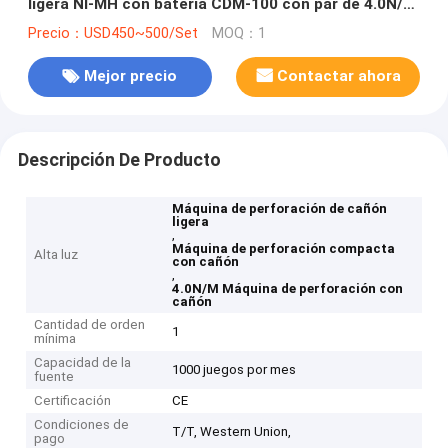
ligera NI-MH con batería CDM-100 con par de 4.0N/M
para un manejo fácil
Precio：USD450~500/Set
MOQ：1
Mejor precio
Contactar ahora
Descripción De Producto
Máquina de perforación de cañón
ligera
,
Máquina de perforación compacta
Alta luz
con cañón
,
4.0N/M Máquina de perforación con
cañón
Cantidad de orden
1
mínima
Capacidad de la
1000 juegos por mes
fuente
Certificación
CE
Condiciones de
T/T, Western Union,
pago