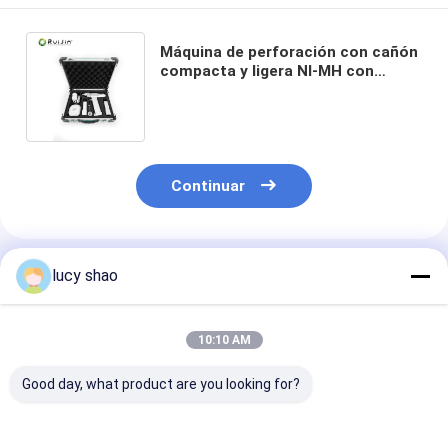
Máquina de perforación con cañón
compacta y ligera NI-MH con
batería CDM-100 con par de
4.0N/M para un manejo fácil
Continuar
Productos Recomendados
lucy shao
10:10 AM
Good day, what product are you looking for?