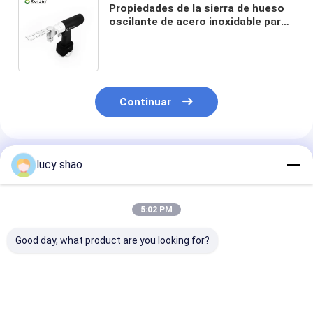
Propiedades de la sierra de hueso
oscilante de acero inoxidable para
instrumentos quirúrgicos
ortopédicos OEM y propiedades
Continuar
Productos Recomendados
lucy shao
5:02 PM
Good day, what product are you looking for?
Medical Bone Saw
Medical Bone Saw
Medical Bone 
Orthopedic Cutter
Orthopedic Surgical
Orthopedic Su