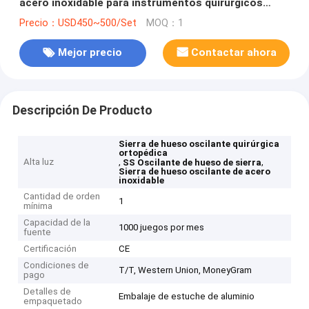
acero inoxidable para instrumentos quirúrgicos
ortopédicos OEM y propiedades
Precio：USD450~500/Set
MOQ：1
Mejor precio
Contactar ahora
Descripción De Producto
Sierra de hueso oscilante quirúrgica
ortopédica
Alta luz
,
,
SS Oscilante de hueso de sierra
Sierra de hueso oscilante de acero
inoxidable
Cantidad de orden
1
mínima
Capacidad de la
1000 juegos por mes
fuente
Certificación
CE
Condiciones de
T/T, Western Union, MoneyGram
pago
Detalles de
Embalaje de estuche de aluminio
empaquetado